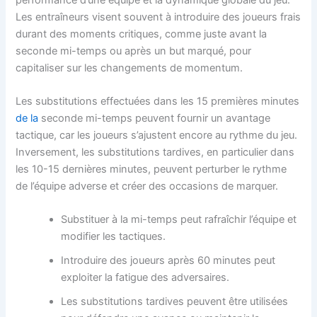
Les entraîneurs visent souvent à introduire des joueurs frais
durant des moments critiques, comme juste avant la
seconde mi-temps ou après un but marqué, pour
capitaliser sur les changements de momentum.
Les substitutions effectuées dans les 15 premières minutes
de la
seconde mi-temps peuvent fournir un avantage
tactique, car les joueurs s’ajustent encore au rythme du jeu.
Inversement, les substitutions tardives, en particulier dans
les 10-15 dernières minutes, peuvent perturber le rythme
de l’équipe adverse et créer des occasions de marquer.
Substituer à la mi-temps peut rafraîchir l’équipe et
modifier les tactiques.
Introduire des joueurs après 60 minutes peut
exploiter la fatigue des adversaires.
Les substitutions tardives peuvent être utilisées