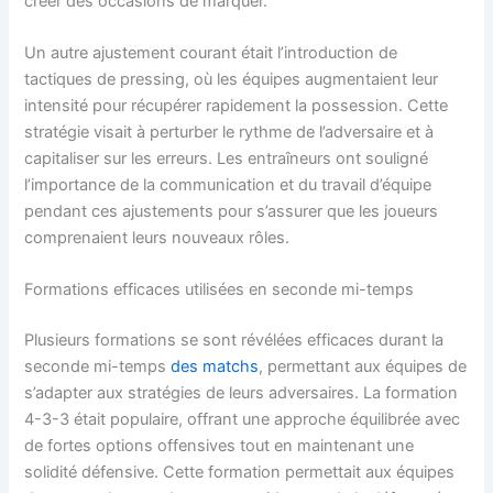
créer des occasions de marquer.
Un autre ajustement courant était l’introduction de
tactiques de pressing, où les équipes augmentaient leur
intensité pour récupérer rapidement la possession. Cette
stratégie visait à perturber le rythme de l’adversaire et à
capitaliser sur les erreurs. Les entraîneurs ont souligné
l’importance de la communication et du travail d’équipe
pendant ces ajustements pour s’assurer que les joueurs
comprenaient leurs nouveaux rôles.
Formations efficaces utilisées en seconde mi-temps
Plusieurs formations se sont révélées efficaces durant la
seconde mi-temps
des matchs
, permettant aux équipes de
s’adapter aux stratégies de leurs adversaires. La formation
4-3-3 était populaire, offrant une approche équilibrée avec
de fortes options offensives tout en maintenant une
solidité défensive. Cette formation permettait aux équipes