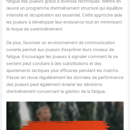
fatigue des joueurs grâce à diverses techniques. Mettre en
œuvre un programme d’entraînement structuré qui équilibre
intensité et récupération est essentiel. Cette approche aide
les joueurs à développer leur endurance tout en minimisant
le risque de surentraînement.
De plus, favoriser un environnement de communication
ouverte permet aux joueurs d’exprimer leurs niveaux de
fatigue. Encourager les joueurs à signaler comment ils se
sentent peut conduire à des substitutions et des
ajustements tactiques plus efficaces pendant les matchs.
Passer en revue régulièrement les données de performance
des joueurs peut également éclairer les décisions
d’entraînement concernant la gestion de la fatigue.