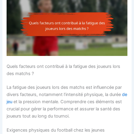
Quels facteurs ont contribué à la fatigue des joueurs lors
des matchs ?
La fatigue des joueurs lors des matchs est influencée par
divers facteurs, notamment l’intensité physique, la durée
de
jeu
et la pression mentale. Comprendre ces éléments est
crucial pour gérer la performance et assurer la santé des
joueurs tout au long du tournoi.
Exigences physiques du football chez les jeunes