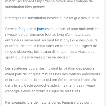
match, soulignant l’importance d’avoir une stratégie de
substitution bien pensée.
Stratégies de substitution basées sur la fatigue des joueurs
Gérer la
fatigue des joueurs
est essentiel pour maintenir les
niveaux de performance tout au long d’un match. Les
entraîneurs surveillent souvent l’état physique des joueurs
et effectuent des substitutions en fonction des signes de
fatigue observés, tels qu’une diminution de la vitesse de
sprint ou une mauvaise prise de décision.
Les stratégies courantes incluent la rotation des joueurs
ayant joué de longues minutes lors des matchs précédents
et la substitution de ceux qui ont été fortement impliqués
dans le jeu. Cette approche aide à maintenir des niveaux
d’énergie élevés et réduit le risque de blessures.
Par exemple, lors de matchs où les températures sont