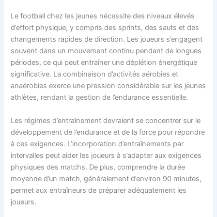
Le football chez les jeunes nécessite des niveaux élevés
d’effort physique, y compris des sprints, des sauts et des
changements rapides de direction. Les joueurs s’engagent
souvent dans un mouvement continu pendant de longues
périodes, ce qui peut entraîner une déplétion énergétique
significative. La combinaison d’activités aérobies et
anaérobies exerce une pression considérable sur les jeunes
athlètes, rendant la gestion de l’endurance essentielle.
Les régimes d’entraînement devraient se concentrer sur le
développement de l’endurance et de la force pour répondre
à ces exigences. L’incorporation d’entraînements par
intervalles peut aider les joueurs à s’adapter aux exigences
physiques des matchs. De plus, comprendre la durée
moyenne d’un match, généralement d’environ 90 minutes,
permet aux entraîneurs de préparer adéquatement les
joueurs.