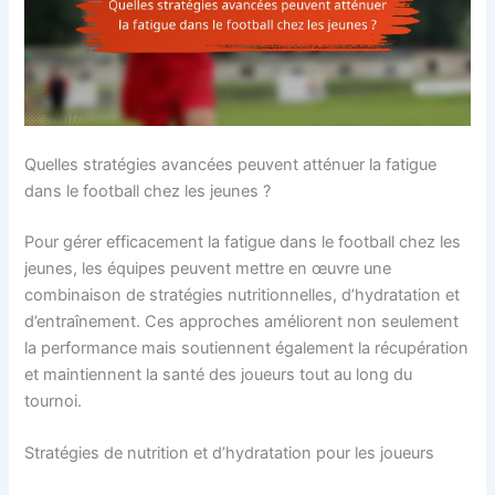
Quelles stratégies avancées peuvent atténuer la fatigue
dans le football chez les jeunes ?
Pour gérer efficacement la fatigue dans le football chez les
jeunes, les équipes peuvent mettre en œuvre une
combinaison de stratégies nutritionnelles, d’hydratation et
d’entraînement. Ces approches améliorent non seulement
la performance mais soutiennent également la récupération
et maintiennent la santé des joueurs tout au long du
tournoi.
Stratégies de nutrition et d’hydratation pour les joueurs