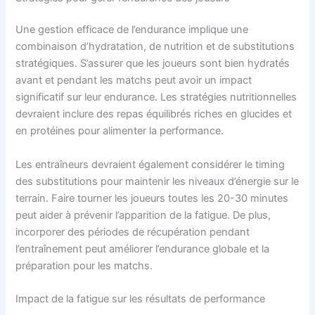
Une gestion efficace de l’endurance implique une
combinaison d’hydratation, de nutrition et de substitutions
stratégiques. S’assurer que les joueurs sont bien hydratés
avant et pendant les matchs peut avoir un impact
significatif sur leur endurance. Les stratégies nutritionnelles
devraient inclure des repas équilibrés riches en glucides et
en protéines pour alimenter la performance.
Les entraîneurs devraient également considérer le timing
des substitutions pour maintenir les niveaux d’énergie sur le
terrain. Faire tourner les joueurs toutes les 20-30 minutes
peut aider à prévenir l’apparition de la fatigue. De plus,
incorporer des périodes de récupération pendant
l’entraînement peut améliorer l’endurance globale et la
préparation pour les matchs.
Impact de la fatigue sur les résultats de performance