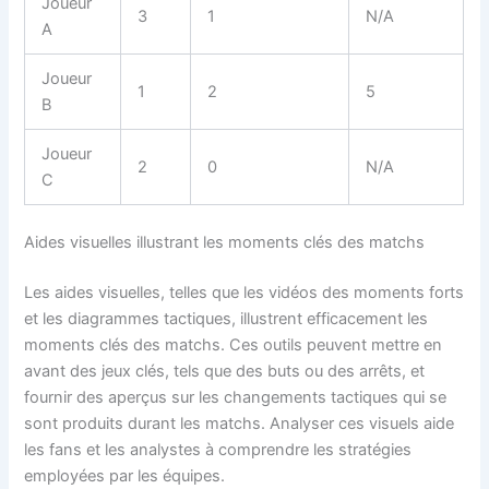
Joueur
3
1
N/A
A
Joueur
1
2
5
B
Joueur
2
0
N/A
C
Aides visuelles illustrant les moments clés des matchs
Les aides visuelles, telles que les vidéos des moments forts
et les diagrammes tactiques, illustrent efficacement les
moments clés des matchs. Ces outils peuvent mettre en
avant des jeux clés, tels que des buts ou des arrêts, et
fournir des aperçus sur les changements tactiques qui se
sont produits durant les matchs. Analyser ces visuels aide
les fans et les analystes à comprendre les stratégies
employées par les équipes.