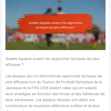
Quelles équipes avaient les approches tactiques les plus
efficaces ?
Les équipes qui ont démontré les approches tactiques les
plus efficaces lors du Tournoi de Football Olympique de la
Jeunesse de la FIFA 2018 étaient celles qui ont adapté
leurs stratégies en fonction des forces et des faiblesses de
leurs adversaires. Les équipes réussies ont utilisé une
combinaison de structures défensives solides et de jeux