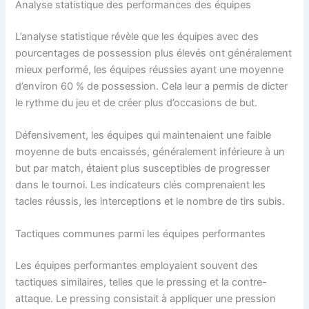
Analyse statistique des performances des équipes
L’analyse statistique révèle que les équipes avec des
pourcentages de possession plus élevés ont généralement
mieux performé, les équipes réussies ayant une moyenne
d’environ 60 % de possession. Cela leur a permis de dicter
le rythme du jeu et de créer plus d’occasions de but.
Défensivement, les équipes qui maintenaient une faible
moyenne de buts encaissés, généralement inférieure à un
but par match, étaient plus susceptibles de progresser
dans le tournoi. Les indicateurs clés comprenaient les
tacles réussis, les interceptions et le nombre de tirs subis.
Tactiques communes parmi les équipes performantes
Les équipes performantes employaient souvent des
tactiques similaires, telles que le pressing et la contre-
attaque. Le pressing consistait à appliquer une pression