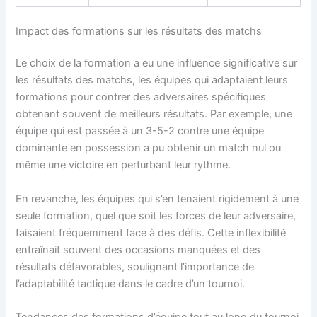
Impact des formations sur les résultats des matchs
Le choix de la formation a eu une influence significative sur
les résultats des matchs, les équipes qui adaptaient leurs
formations pour contrer des adversaires spécifiques
obtenant souvent de meilleurs résultats. Par exemple, une
équipe qui est passée à un 3-5-2 contre une équipe
dominante en possession a pu obtenir un match nul ou
même une victoire en perturbant leur rythme.
En revanche, les équipes qui s’en tenaient rigidement à une
seule formation, quel que soit les forces de leur adversaire,
faisaient fréquemment face à des défis. Cette inflexibilité
entraînait souvent des occasions manquées et des
résultats défavorables, soulignant l’importance de
l’adaptabilité tactique dans le cadre d’un tournoi.