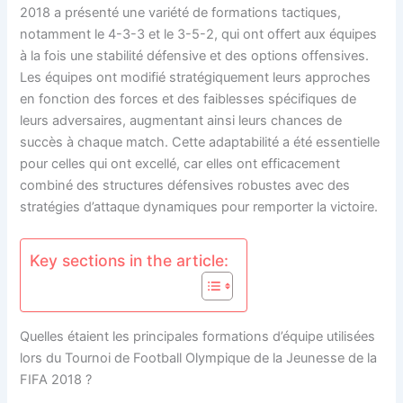
2018 a présenté une variété de formations tactiques,
notamment le 4-3-3 et le 3-5-2, qui ont offert aux équipes
à la fois une stabilité défensive et des options offensives.
Les équipes ont modifié stratégiquement leurs approches
en fonction des forces et des faiblesses spécifiques de
leurs adversaires, augmentant ainsi leurs chances de
succès à chaque match. Cette adaptabilité a été essentielle
pour celles qui ont excellé, car elles ont efficacement
combiné des structures défensives robustes avec des
stratégies d’attaque dynamiques pour remporter la victoire.
Key sections in the article:
Quelles étaient les principales formations d’équipe utilisées
lors du Tournoi de Football Olympique de la Jeunesse de la
FIFA 2018 ?