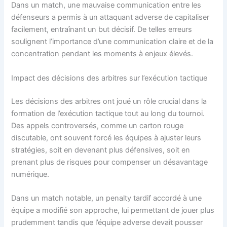
Dans un match, une mauvaise communication entre les
défenseurs a permis à un attaquant adverse de capitaliser
facilement, entraînant un but décisif. De telles erreurs
soulignent l’importance d’une communication claire et de la
concentration pendant les moments à enjeux élevés.
Impact des décisions des arbitres sur l’exécution tactique
Les décisions des arbitres ont joué un rôle crucial dans la
formation de l’exécution tactique tout au long du tournoi.
Des appels controversés, comme un carton rouge
discutable, ont souvent forcé les équipes à ajuster leurs
stratégies, soit en devenant plus défensives, soit en
prenant plus de risques pour compenser un désavantage
numérique.
Dans un match notable, un penalty tardif accordé à une
équipe a modifié son approche, lui permettant de jouer plus
prudemment tandis que l’équipe adverse devait pousser