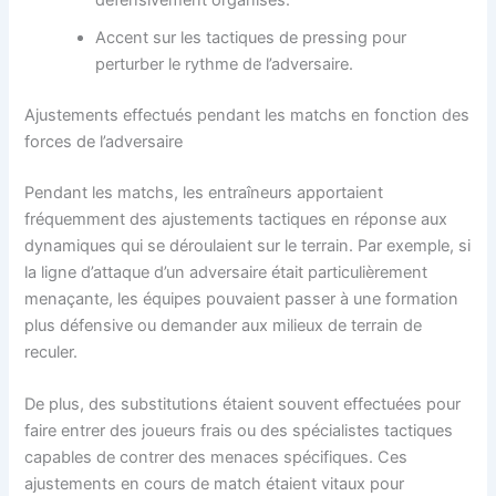
défensivement organisés.
Accent sur les tactiques de pressing pour
perturber le rythme de l’adversaire.
Ajustements effectués pendant les matchs en fonction des
forces de l’adversaire
Pendant les matchs, les entraîneurs apportaient
fréquemment des ajustements tactiques en réponse aux
dynamiques qui se déroulaient sur le terrain. Par exemple, si
la ligne d’attaque d’un adversaire était particulièrement
menaçante, les équipes pouvaient passer à une formation
plus défensive ou demander aux milieux de terrain de
reculer.
De plus, des substitutions étaient souvent effectuées pour
faire entrer des joueurs frais ou des spécialistes tactiques
capables de contrer des menaces spécifiques. Ces
ajustements en cours de match étaient vitaux pour