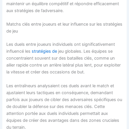
maintenir un équilibre compétitif et répondre efficacement
aux stratégies de l’adversaire.
Matchs clés entre joueurs et leur influence sur les stratégies
de jeu
Les duels entre joueurs individuels ont significativement
influencé les
stratégies de
jeu globales. Les équipes se
concentraient souvent sur des batailles clés, comme un
ailier rapide contre un arrière latéral plus lent, pour exploiter
la vitesse et créer des occasions de but.
Les entraîneurs analysaient ces duels avant le match et
ajustaient leurs tactiques en conséquence, demandant
parfois aux joueurs de cibler des adversaires spécifiques ou
de doubler la défense sur des menaces clés. Cette
attention portée aux duels individuels permettait aux
équipes de créer des avantages dans des zones cruciales
du terrain.