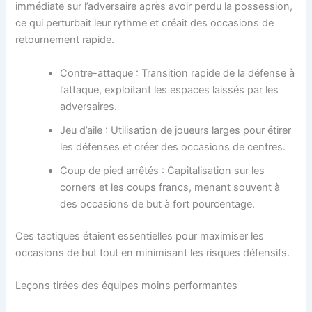
immédiate sur l’adversaire après avoir perdu la possession,
ce qui perturbait leur rythme et créait des occasions de
retournement rapide.
Contre-attaque : Transition rapide de la défense à
l’attaque, exploitant les espaces laissés par les
adversaires.
Jeu d’aile : Utilisation de joueurs larges pour étirer
les défenses et créer des occasions de centres.
Coup de pied arrêtés : Capitalisation sur les
corners et les coups francs, menant souvent à
des occasions de but à fort pourcentage.
Ces tactiques étaient essentielles pour maximiser les
occasions de but tout en minimisant les risques défensifs.
Leçons tirées des équipes moins performantes