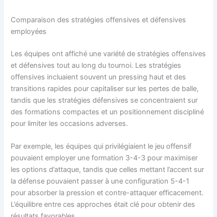
Comparaison des stratégies offensives et défensives
employées
Les équipes ont affiché une variété de stratégies offensives
et défensives tout au long du tournoi. Les stratégies
offensives incluaient souvent un pressing haut et des
transitions rapides pour capitaliser sur les pertes de balle,
tandis que les stratégies défensives se concentraient sur
des formations compactes et un positionnement discipliné
pour limiter les occasions adverses.
Par exemple, les équipes qui privilégiaient le jeu offensif
pouvaient employer une formation 3-4-3 pour maximiser
les options d’attaque, tandis que celles mettant l’accent sur
la défense pouvaient passer à une configuration 5-4-1
pour absorber la pression et contre-attaquer efficacement.
L’équilibre entre ces approches était clé pour obtenir des
résultats favorables.