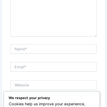
Name*
Email*
Website
We respect your privacy
Save my name, email, and website in this browser
Cookies help us improve your experience,